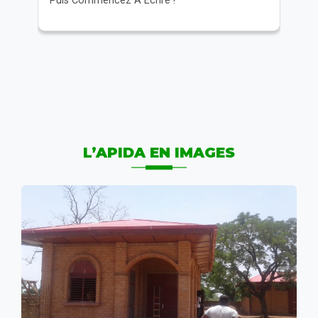
c
Puis Commencez À Écrire !
c
t
→
L’APIDA EN IMAGES